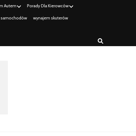
m Autem
Porady Dla Kierowców
 samochodów
wynajem skuterów