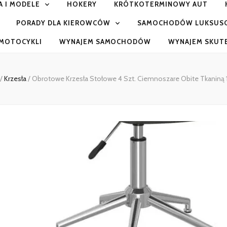
A I MODELE
HOKERY
KRÓTKOTERMINOWY AUT
PORADY DLA KIEROWCÓW
SAMOCHODÓW LUKSUS
MOTOCYKLI
WYNAJEM SAMOCHODÓW
WYNAJEM SKU
/
Krzesła
/
Obrotowe Krzesła Stołowe 4 Szt. Ciemnoszare Obite Tkaniną