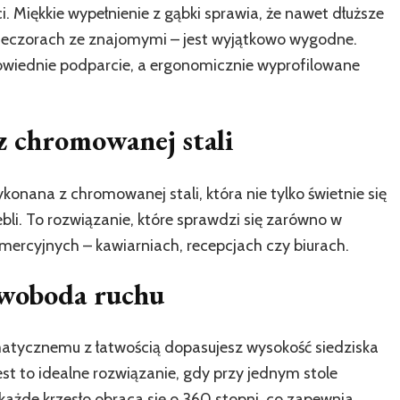
. Miękkie wypełnienie z gąbki sprawia, że nawet dłuższe
wieczorach ze znajomymi – jest wyjątkowo wygodne.
owiednie podparcie, a ergonomicznie wyprofilowane
z chromowanej stali
konana z chromowanej stali, która nie tylko świetnie się
bli. To rozwiązanie, które sprawdzi się zarówno w
mercyjnych – kawiarniach, recepcjach czy biurach.
 swoboda ruchu
tycznemu z łatwością dopasujesz wysokość siedziska
st to idealne rozwiązanie, gdy przy jednym stole
 każde krzesło obraca się o 360 stopni, co zapewnia