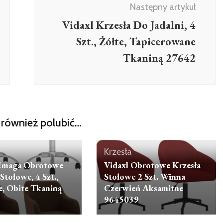
Następny artykuł
Vidaxl Krzesła Do Jadalni, 4
Szt., Żółte, Tapicerowane
Tkaniną 27642
również polubić…
Krzesła
 Emaga Obrotowe
Vidaxl Obrotowe Krzesła
Stołowe, 4 Szt.,
Stołowe 2 Szt. Winna
, Obite Tkaniną
Czerwień Aksamitne
9645039