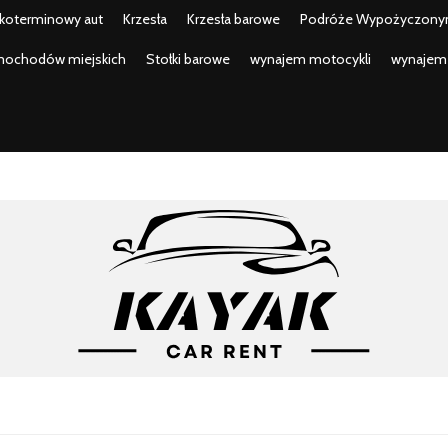
tkoterminowy aut
Krzesła
Krzesła barowe
Podróże Wypożyczony
mochodów miejskich
Stołki barowe
wynajem motocykli
wynajem