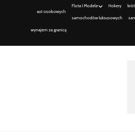
Flota I Modele
Hokery
kró
aut osobowych
samochodów luksusowych
sa
wynajem za granicą
kayakrent