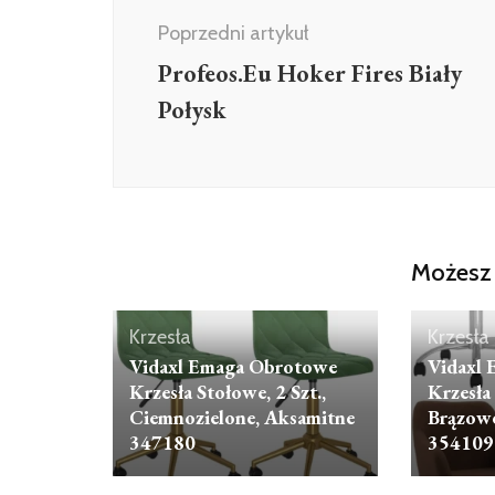
Poprzedni artykuł
Profeos.Eu Hoker Fires Biały
Połysk
Możesz 
Krzesła
Krzesła
Vidaxl Emaga Obrotowe
Vidaxl
Krzesła Stołowe, 2 Szt.,
Krzesła 
Ciemnozielone, Aksamitne
Brązowe
347180
354109