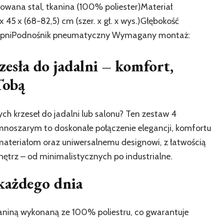
wana stal, tkanina (100% poliester)Materiał
 45 x (68-82,5) cm (szer. x gł. x wys.)Głębokość
stopniPodnośnik pneumatyczny Wymagany montaż:
zesła do jadalni – komfort,
Tobą
 krzeseł do jadalni lub salonu? Ten zestaw 4
mnoszarym to doskonałe połączenie elegancji, komfortu
 materiałom oraz uniwersalnemu designowi, z łatwością
nętrz – od minimalistycznych po industrialne.
każdego dnia
kaniną wykonaną ze 100% poliestru, co gwarantuje