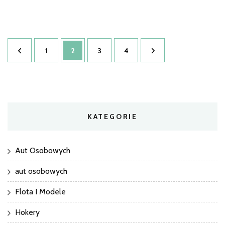
Stronicowanie
Strona
Strona
Strona
Strona
1
2
3
4
wpisów
KATEGORIE
Aut Osobowych
aut osobowych
Flota I Modele
Hokery