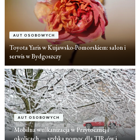
AUT OSOBOWYCH
Toyota Yaris w Kujawsko-Pomorskiem: salon i
serwis w Bydgoszczy
AUT OSOBOWYCH
Mobilna wulkanizacja w Przytocznej i
okolicach — szybka pomoc dla TIR-ów i