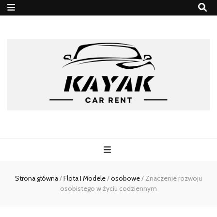
kayakrent
Strona główna
/
Flota I Modele
/
osobowe
/
Znaczenie rozwoju
osobistego w życiu codziennym