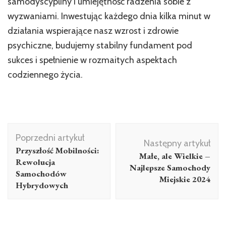
samodyscypliny i umiejętność radzenia sobie z
wyzwaniami. Inwestując każdego dnia kilka minut w
działania wspierające nasz wzrost i zdrowie
psychiczne, budujemy stabilny fundament pod
sukces i spełnienie w rozmaitych aspektach
codziennego życia.
Nawigacja
Poprzedni artykuł
wpisu
Następny artykuł
Przyszłość Mobilności:
Małe, ale Wielkie –
Rewolucja
Najlepsze Samochody
Samochodów
Miejskie 2024
Hybrydowych